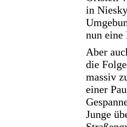
in Niesk
Umgebung
nun eine 
Aber auc
die Folge
massiv zu
einer Pau
Gespanne 
Junge üb
Straßeng