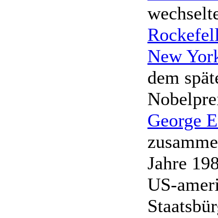
wechselt
Rockefell
New Yor
dem spät
Nobelpre
George E
zusammen
Jahre 198
US-ameri
Staatsbür