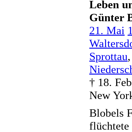
Leben u
Günter B
21. Mai
Waltersd
Sprottau
,
Niedersc
† 18. Feb
New York
Blobels 
flüchtete