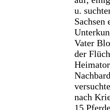
u. suchte
Sachsen 
Unterkun
Vater Blo
der Flüch
Heimator
Nachbard
versucht
nach Kri
15 Pferd