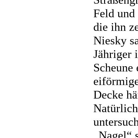
Feld und 
die ihn ze
Niesky sa
Jähriger 
Scheune 
eiförmig
Decke hä
Natürlich
untersuch
„Nagel“ s