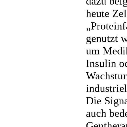
dazu beig
heute Zel
„Proteinf
genutzt 
um Medi
Insulin o
Wachstu
industrie
Die Signa
auch bed
Gentherap