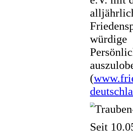
alljährli
Friedensp
würdige
Persönlic
auszulob
(
www.fri
deutschl
Seit 10.0