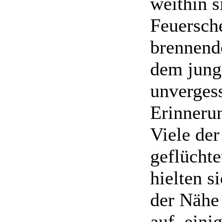
weithin s
Feuersch
brennende
dem jung
unvergess
Erinneru
Viele der
geflüchte
hielten s
der Nähe
auf, eini