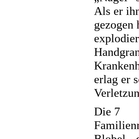
Als er ih
gezogen h
explodier
Handgran
Krankenh
erlag er 
Verletzu
Die 7
Familien
Blobel - 