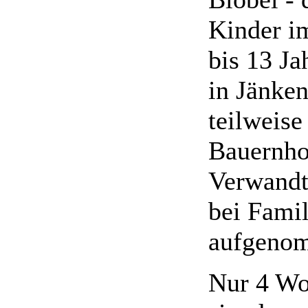
Kinder i
bis 13 Ja
in Jänke
teilweis
Bauernho
Verwandt
bei Fami
aufgeno
Nur 4 Wo