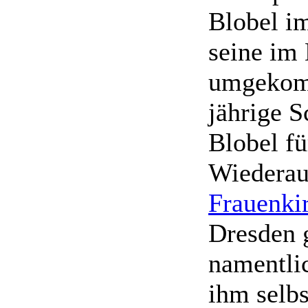
Blobel i
seine im
umgekom
jährige 
Blobel fü
Wiederau
Frauenki
Dresden 
namentli
ihm selb