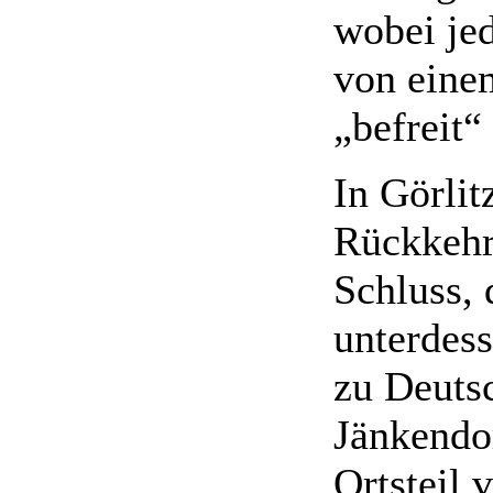
wobei je
von eine
„befreit“
In Görlit
Rückkehr
Schluss, 
unterdes
zu Deutsc
Jänkendor
Ortsteil 